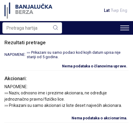
Lat
Ћир
Eng
Rezultati pretrage
››› Prikazani su samo podaci kod kojih datum upisa nije
NAPOMENE:
stariji od 5 godina.
Nema podataka o članovima uprave.
Akcionari:
NAPOMENE:
››› Naziv, odnosno ime i prezime akcionara, ne određuje
jednoznačno pravno/fizičko lice.
››› Prikazani su samo akcionari iz liste deset najvećih akcionara.
Nema podataka o akcionarima.