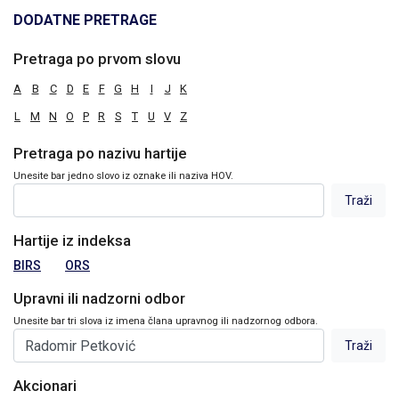
DODATNE PRETRAGE
Pretraga po prvom slovu
A
B
C
D
E
F
G
H
I
J
K
L
M
N
O
P
R
S
T
U
V
Z
Pretraga po nazivu hartije
Unesite bar jedno slovo iz oznake ili naziva HOV.
Hartije iz indeksa
BIRS
ORS
Upravni ili nadzorni odbor
Unesite bar tri slova iz imena člana upravnog ili nadzornog odbora.
Akcionari