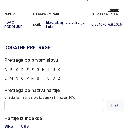
Datum
Naziv
Oznaka
Emitent
% učešća
upisa
TOPIĆ
Elektrokrajina a.d. Banja
EKBL
0,554070
6.8.2026.
RODOLJUB
Luka
DODATNE PRETRAGE
Pretraga po prvom slovu
A
B
C
D
E
F
G
H
I
J
K
L
M
N
O
P
R
S
T
U
V
Z
Pretraga po nazivu hartije
Unesite bar jedno slovo iz oznake ili naziva HOV.
Hartije iz indeksa
BIRS
ORS