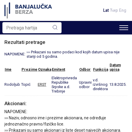
Lat
Ћир
Eng
Rezultati pretrage
››› Prikazani su samo podaci kod kojih datum upisa nije
NAPOMENE:
stariji od 5 godina.
Datum
Ime
Prezime
Oznaka
Emitent
Odbor
Funkcija
upisa
Elektroprivreda
v.d.
Republike
Upravni
Rodoljub
Topić
ERST
izvršnog
13.8.2025.
Srpske a.d.
odbor
direktora
Trebinje
Akcionari:
NAPOMENE:
››› Naziv, odnosno ime i prezime akcionara, ne određuje
jednoznačno pravno/fizičko lice.
››› Prikazani su samo akcionari iz liste deset najvećih akcionara.