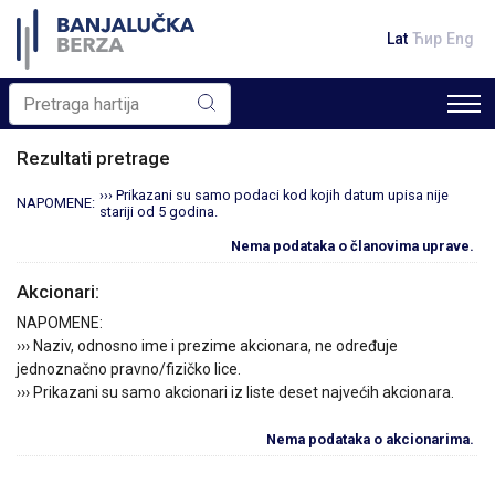
Lat
Ћир
Eng
Rezultati pretrage
››› Prikazani su samo podaci kod kojih datum upisa nije
NAPOMENE:
stariji od 5 godina.
Nema podataka o članovima uprave.
Akcionari:
NAPOMENE:
››› Naziv, odnosno ime i prezime akcionara, ne određuje
jednoznačno pravno/fizičko lice.
››› Prikazani su samo akcionari iz liste deset najvećih akcionara.
Nema podataka o akcionarima.