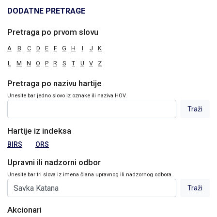
DODATNE PRETRAGE
Pretraga po prvom slovu
A
B
C
D
E
F
G
H
I
J
K
L
M
N
O
P
R
S
T
U
V
Z
Pretraga po nazivu hartije
Unesite bar jedno slovo iz oznake ili naziva HOV.
Hartije iz indeksa
BIRS
ORS
Upravni ili nadzorni odbor
Unesite bar tri slova iz imena člana upravnog ili nadzornog odbora.
Akcionari