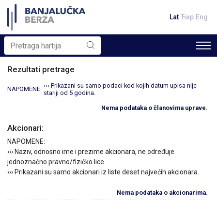
Lat
Ћир
Eng
Rezultati pretrage
››› Prikazani su samo podaci kod kojih datum upisa nije
NAPOMENE:
stariji od 5 godina.
Nema podataka o članovima uprave.
Akcionari:
NAPOMENE:
››› Naziv, odnosno ime i prezime akcionara, ne određuje
jednoznačno pravno/fizičko lice.
››› Prikazani su samo akcionari iz liste deset najvećih akcionara.
Nema podataka o akcionarima.