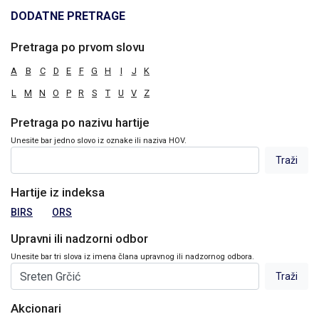
DODATNE PRETRAGE
Pretraga po prvom slovu
A
B
C
D
E
F
G
H
I
J
K
L
M
N
O
P
R
S
T
U
V
Z
Pretraga po nazivu hartije
Unesite bar jedno slovo iz oznake ili naziva HOV.
Hartije iz indeksa
BIRS
ORS
Upravni ili nadzorni odbor
Unesite bar tri slova iz imena člana upravnog ili nadzornog odbora.
Akcionari