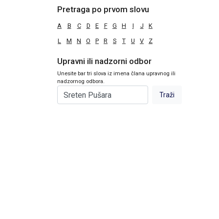
Pretraga po prvom slovu
A
B
C
D
E
F
G
H
I
J
K
L
M
N
O
P
R
S
T
U
V
Z
Upravni ili nadzorni odbor
Unesite bar tri slova iz imena člana upravnog ili
nadzornog odbora.