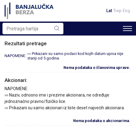
Lat
Ћир
Eng
Rezultati pretrage
››› Prikazani su samo podaci kod kojih datum upisa nije
NAPOMENE:
stariji od 5 godina.
Nema podataka o članovima uprave.
Akcionari:
NAPOMENE:
››› Naziv, odnosno ime i prezime akcionara, ne određuje
jednoznačno pravno/fizičko lice.
››› Prikazani su samo akcionari iz liste deset najvećih akcionara.
Nema podataka o akcionarima.