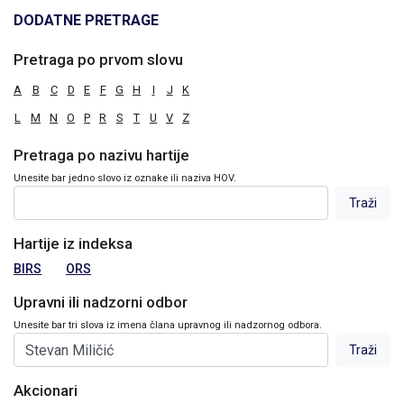
DODATNE PRETRAGE
Pretraga po prvom slovu
A
B
C
D
E
F
G
H
I
J
K
L
M
N
O
P
R
S
T
U
V
Z
Pretraga po nazivu hartije
Unesite bar jedno slovo iz oznake ili naziva HOV.
Hartije iz indeksa
BIRS
ORS
Upravni ili nadzorni odbor
Unesite bar tri slova iz imena člana upravnog ili nadzornog odbora.
Akcionari