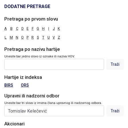
DODATNE PRETRAGE
Pretraga po prvom slovu
A
B
C
D
E
F
G
H
I
J
K
L
M
N
O
P
R
S
T
U
V
Z
Pretraga po nazivu hartije
Unesite bar jedno slovo iz oznake ili naziva HOV.
Hartije iz indeksa
BIRS
ORS
Upravni ili nadzorni odbor
Unesite bar tri slova iz imena člana upravnog ili nadzornog odbora.
Akcionari