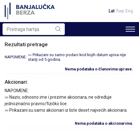
Lat
Ћир
Eng
Rezultati pretrage
››› Prikazani su samo podaci kod kojih datum upisa nije
NAPOMENE:
stariji od 5 godina.
Nema podataka o članovima uprave.
Akcionari:
NAPOMENE:
››› Naziv, odnosno ime i prezime akcionara, ne određuje
jednoznačno pravno/fizičko lice.
››› Prikazani su samo akcionari iz liste deset najvećih akcionara.
Nema podataka o akcionarima.