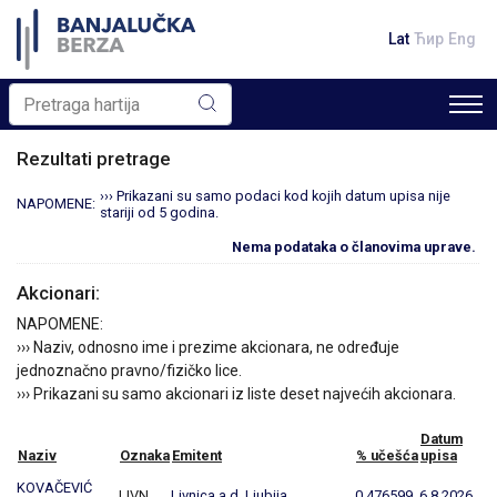
Lat
Ћир
Eng
Rezultati pretrage
››› Prikazani su samo podaci kod kojih datum upisa nije
NAPOMENE:
stariji od 5 godina.
Nema podataka o članovima uprave.
Akcionari:
NAPOMENE:
››› Naziv, odnosno ime i prezime akcionara, ne određuje
jednoznačno pravno/fizičko lice.
››› Prikazani su samo akcionari iz liste deset najvećih akcionara.
Datum
Naziv
Oznaka
Emitent
% učešća
upisa
KOVAČEVIĆ
LIVN
Livnica a.d. Ljubija
0,476599
6.8.2026.