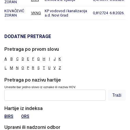
ZORAN
KOVAČEVIĆ
KP vodovod i kanalizacija
VKNG
0,812724
6.8.2026.
ZORAN
a.d. Novi Grad
DODATNE PRETRAGE
Pretraga po prvom slovu
A
B
C
D
E
F
G
H
I
J
K
L
M
N
O
P
R
S
T
U
V
Z
Pretraga po nazivu hartije
Unesite bar jedno slovo iz oznake ili naziva HOV.
Hartije iz indeksa
BIRS
ORS
Upravni ili nadzorni odbor