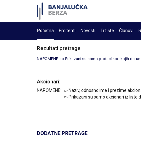
Početna
Emitenti
Novosti
Tržište
Članovi
R
Rezultati pretrage
NAPOMENE:
››› Prikazani su samo podaci kod kojih datum 
Akcionari:
NAPOMENE:
››› Naziv, odnosno ime i prezime akcion
››› Prikazani su samo akcionari iz liste
DODATNE PRETRAGE