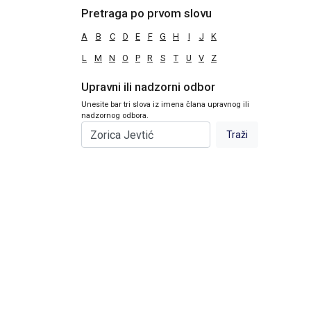
Pretraga po prvom slovu
A
B
C
D
E
F
G
H
I
J
K
L
M
N
O
P
R
S
T
U
V
Z
Upravni ili nadzorni odbor
Unesite bar tri slova iz imena člana upravnog ili
nadzornog odbora.