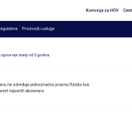
Komisija za HOV
Cent
egulativa
Proizvodi i usluge
upisa nije stariji od 5 godina.
ara, ne određuje jednoznačno pravno/fizičko lice.
 deset najvećih akcionara.