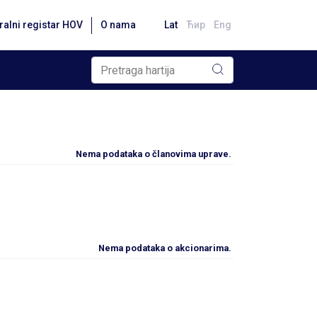
ralni registar HOV
O nama
Lat
Ћир
Eng
Nema podataka o članovima uprave.
Nema podataka o akcionarima.