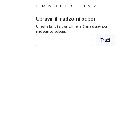
L
M
N
O
P
R
S
T
U
V
Z
Upravni ili nadzorni odbor
Unesite bar tri slova iz imena člana upravnog ili
nadzornog odbora.