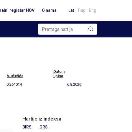
ralni registar HOV
O nama
Lat
Ћир
Eng
Datum
% učešća
upisa
0,261014
6.8.2026.
Hartije iz indeksa
BIRS
ORS