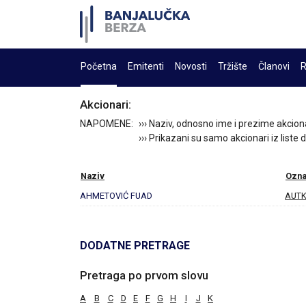
Početna
Emitenti
Novosti
Tržište
Članovi
R
Akcionari:
NAPOMENE:
››› Naziv, odnosno ime i prezime akcion
››› Prikazani su samo akcionari iz liste
Naziv
Ozna
AHMETOVIĆ FUAD
AUT
DODATNE PRETRAGE
Pretraga po prvom slovu
A
B
C
D
E
F
G
H
I
J
K