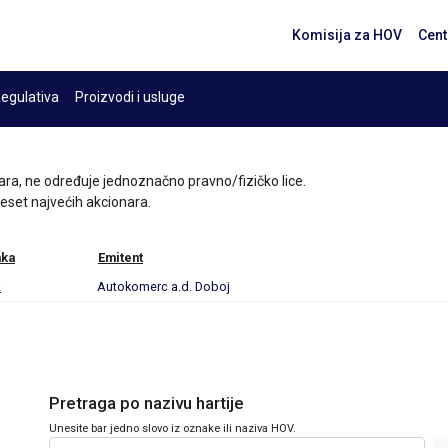
Komisija za HOV
Cent
egulativa
Proizvodi i usluge
ara, ne određuje jednoznačno pravno/fizičko lice.
 deset najvećih akcionara.
ka
Emitent
K
Autokomerc a.d. Doboj
Pretraga po nazivu hartije
Unesite bar jedno slovo iz oznake ili naziva HOV.