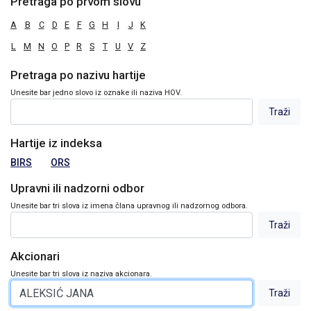
Pretraga po prvom slovu
A
B
C
D
E
F
G
H
I
J
K
L
M
N
O
P
R
S
T
U
V
Z
Pretraga po nazivu hartije
Unesite bar jedno slovo iz oznake ili naziva HOV.
Hartije iz indeksa
BIRS
ORS
Upravni ili nadzorni odbor
Unesite bar tri slova iz imena člana upravnog ili nadzornog odbora.
Akcionari
Unesite bar tri slova iz naziva akcionara.