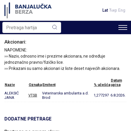
Lat
Ћир
Eng
Akcionari:
NAPOMENE:
››› Naziv, odnosno ime i prezime akcionara, ne određuje
jednoznačno pravno/fizičko lice.
››› Prikazani su samo akcionari iz liste deset najvećih akcionara.
Datum
Naziv
Oznaka
Emitent
% učešća
upisa
ALEKSIĆ
Veterinarska ambulanta a.d.
VTSB
1,277297
6.8.2026.
JANA
Brod
DODATNE PRETRAGE