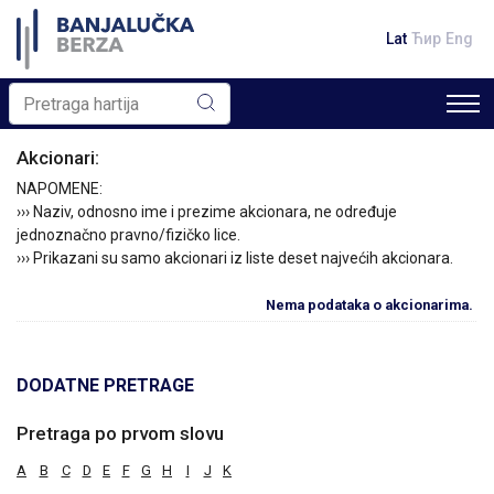
Lat
Ћир
Eng
Akcionari:
NAPOMENE:
››› Naziv, odnosno ime i prezime akcionara, ne određuje
jednoznačno pravno/fizičko lice.
››› Prikazani su samo akcionari iz liste deset najvećih akcionara.
Nema podataka o akcionarima.
DODATNE PRETRAGE
Pretraga po prvom slovu
A
B
C
D
E
F
G
H
I
J
K