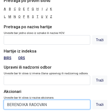
Pretraga po prvom slovu
A
B
C
D
E
F
G
H
I
J
K
L
M
N
O
P
R
S
T
U
V
Z
Pretraga po nazivu hartije
Unesite bar jedno slovo iz oznake ili naziva HOV.
Hartije iz indeksa
BIRS
ORS
Upravni ili nadzorni odbor
Unesite bar tri slova iz imena člana upravnog ili nadzornog odbora.
Akcionari
Unesite bar tri slova iz naziva akcionara.