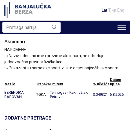
Lat
Ћир
Eng
Akcionari:
NAPOMENE:
››› Naziv, odnosno ime i prezime akcionara, ne određuje
jednoznačno pravno/fizičko lice.
››› Prikazani su samo akcionari iz liste deset najvećih akcionara.
Datum
Naziv
Oznaka
Emitent
% učešća
upisa
BERENDIKA
Tehnogas - Kakmuž a.d.
TGKA
0,049321
6.8.2026.
RADOVAN
Petrovo
DODATNE PRETRAGE