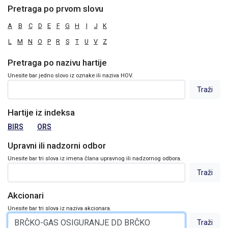
Pretraga po prvom slovu
A
B
C
D
E
F
G
H
I
J
K
L
M
N
O
P
R
S
T
U
V
Z
Pretraga po nazivu hartije
Unesite bar jedno slovo iz oznake ili naziva HOV.
Hartije iz indeksa
BIRS
ORS
Upravni ili nadzorni odbor
Unesite bar tri slova iz imena člana upravnog ili nadzornog odbora.
Akcionari
Unesite bar tri slova iz naziva akcionara.