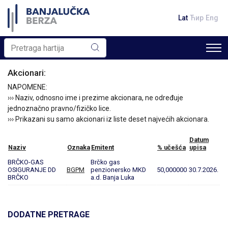
Lat
Ћир
Eng
Akcionari:
NAPOMENE:
››› Naziv, odnosno ime i prezime akcionara, ne određuje
jednoznačno pravno/fizičko lice.
››› Prikazani su samo akcionari iz liste deset najvećih akcionara.
Datum
Naziv
Oznaka
Emitent
% učešća
upisa
BRČKO-GAS
Brčko gas
OSIGURANJE DD
BGPM
penzionersko MKD
50,000000
30.7.2026.
BRČKO
a.d. Banja Luka
DODATNE PRETRAGE