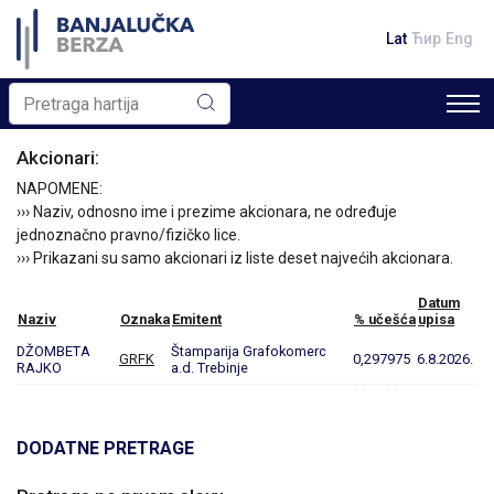
Lat
Ћир
Eng
Akcionari:
NAPOMENE:
››› Naziv, odnosno ime i prezime akcionara, ne određuje
jednoznačno pravno/fizičko lice.
››› Prikazani su samo akcionari iz liste deset najvećih akcionara.
Datum
Naziv
Oznaka
Emitent
% učešća
upisa
DŽOMBETA
Štamparija Grafokomerc
GRFK
0,297975
6.8.2026.
RAJKO
a.d. Trebinje
DODATNE PRETRAGE