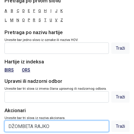
Pretraga po prvom slovu
A
B
C
D
E
F
G
H
I
J
K
L
M
N
O
P
R
S
T
U
V
Z
Pretraga po nazivu hartije
Unesite bar jedno slovo iz oznake ili naziva HOV.
Hartije iz indeksa
BIRS
ORS
Upravni ili nadzorni odbor
Unesite bar tri slova iz imena člana upravnog ili nadzornog odbora.
Akcionari
Unesite bar tri slova iz naziva akcionara.