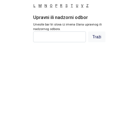
L
M
N
O
P
R
S
T
U
V
Z
Upravni ili nadzorni odbor
Unesite bar tri slova iz imena člana upravnog ili
nadzornog odbora.