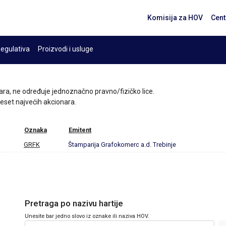
Komisija za HOV
Cent
egulativa
Proizvodi i usluge
ara, ne određuje jednoznačno pravno/fizičko lice.
 deset najvećih akcionara.
Oznaka
Emitent
GRFK
Štamparija Grafokomerc a.d. Trebinje
Pretraga po nazivu hartije
Unesite bar jedno slovo iz oznake ili naziva HOV.