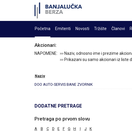
Početna
Emitenti
Novosti
Tržište
Članovi
R
Akcionari:
NAPOMENE:
››› Naziv, odnosno ime i prezime akcion
››› Prikazani su samo akcionari iz liste
Naziv
DOO AUTO-SERVIS BANE ZVORNIK
DODATNE PRETRAGE
Pretraga po prvom slovu
A
B
C
D
E
F
G
H
I
J
K