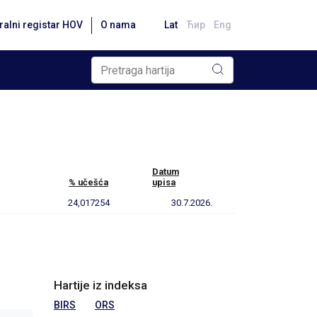
ralni registar HOV
O nama
Lat
Ћир
Eng
Datum
% učešća
upisa
24,017254
30.7.2026.
Hartije iz indeksa
BIRS
ORS