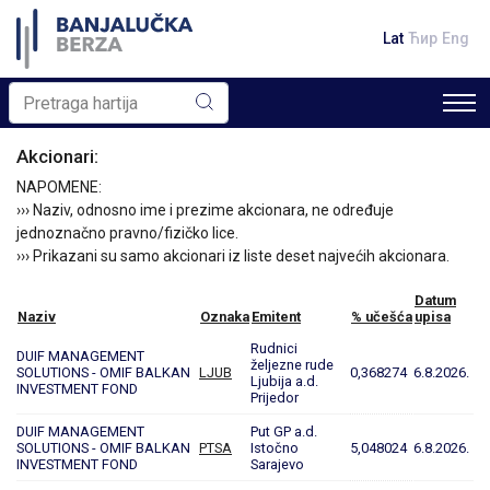
Lat
Ћир
Eng
Akcionari:
NAPOMENE:
››› Naziv, odnosno ime i prezime akcionara, ne određuje
jednoznačno pravno/fizičko lice.
››› Prikazani su samo akcionari iz liste deset najvećih akcionara.
Datum
Naziv
Oznaka
Emitent
% učešća
upisa
Rudnici
DUIF MANAGEMENT
željezne rude
SOLUTIONS - OMIF BALKAN
LJUB
0,368274
6.8.2026.
Ljubija a.d.
INVESTMENT FOND
Prijedor
DUIF MANAGEMENT
Put GP a.d.
SOLUTIONS - OMIF BALKAN
PTSA
Istočno
5,048024
6.8.2026.
INVESTMENT FOND
Sarajevo