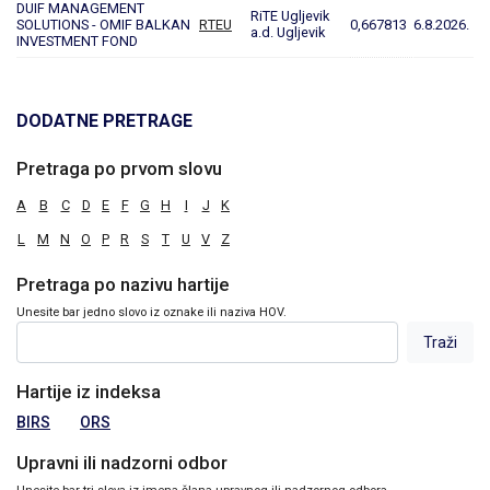
DUIF MANAGEMENT
RiTE Ugljevik
SOLUTIONS - OMIF BALKAN
RTEU
0,667813
6.8.2026.
a.d. Ugljevik
INVESTMENT FOND
DODATNE PRETRAGE
Pretraga po prvom slovu
A
B
C
D
E
F
G
H
I
J
K
L
M
N
O
P
R
S
T
U
V
Z
Pretraga po nazivu hartije
Unesite bar jedno slovo iz oznake ili naziva HOV.
Hartije iz indeksa
BIRS
ORS
Upravni ili nadzorni odbor