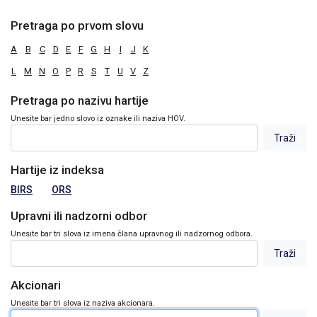
Pretraga po prvom slovu
A
B
C
D
E
F
G
H
I
J
K
L
M
N
O
P
R
S
T
U
V
Z
Pretraga po nazivu hartije
Unesite bar jedno slovo iz oznake ili naziva HOV.
Hartije iz indeksa
BIRS
ORS
Upravni ili nadzorni odbor
Unesite bar tri slova iz imena člana upravnog ili nadzornog odbora.
Akcionari
Unesite bar tri slova iz naziva akcionara.