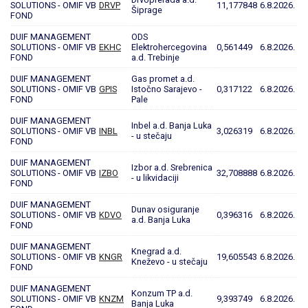
SOLUTIONS - OMIF VB
DRVP
11,177848
6.8.2026.
Šiprage
FOND
DUIF MANAGEMENT
ODS
SOLUTIONS - OMIF VB
EKHC
Elektrohercegovina
0,561449
6.8.2026.
FOND
a.d. Trebinje
DUIF MANAGEMENT
Gas promet a.d.
SOLUTIONS - OMIF VB
GPIS
Istočno Sarajevo -
0,317122
6.8.2026.
FOND
Pale
DUIF MANAGEMENT
Inbel a.d. Banja Luka
SOLUTIONS - OMIF VB
INBL
3,026319
6.8.2026.
- u stečaju
FOND
DUIF MANAGEMENT
Izbor a.d. Srebrenica
SOLUTIONS - OMIF VB
IZBO
32,708888
6.8.2026.
- u likvidaciji
FOND
DUIF MANAGEMENT
Dunav osiguranje
SOLUTIONS - OMIF VB
KDVO
0,396316
6.8.2026.
a.d. Banja Luka
FOND
DUIF MANAGEMENT
Knegrad a.d.
SOLUTIONS - OMIF VB
KNGR
19,605543
6.8.2026.
Kneževo - u stečaju
FOND
DUIF MANAGEMENT
Konzum TP a.d.
SOLUTIONS - OMIF VB
KNZM
9,393749
6.8.2026.
Banja Luka