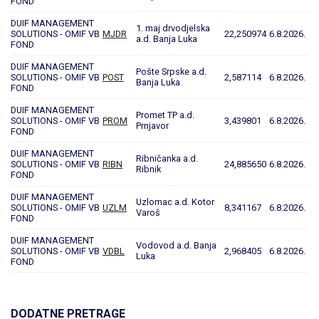
FOND
DUIF MANAGEMENT
1. maj drvodjelska
SOLUTIONS - OMIF VB
MJDR
22,250974
6.8.2026.
a.d. Banja Luka
FOND
DUIF MANAGEMENT
Pošte Srpske a.d.
SOLUTIONS - OMIF VB
POST
2,587114
6.8.2026.
Banja Luka
FOND
DUIF MANAGEMENT
Promet TP a.d.
SOLUTIONS - OMIF VB
PROM
3,439801
6.8.2026.
Prnjavor
FOND
DUIF MANAGEMENT
Ribničanka a.d.
SOLUTIONS - OMIF VB
RIBN
24,885650
6.8.2026.
Ribnik
FOND
DUIF MANAGEMENT
Uzlomac a.d. Kotor
SOLUTIONS - OMIF VB
UZLM
8,341167
6.8.2026.
Varoš
FOND
DUIF MANAGEMENT
Vodovod a.d. Banja
SOLUTIONS - OMIF VB
VDBL
2,968405
6.8.2026.
Luka
FOND
DODATNE PRETRAGE