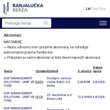
Lat
Ћир
Eng
Akcionari:
NAPOMENE:
››› Naziv, odnosno ime i prezime akcionara, ne određuje
jednoznačno pravno/fizičko lice.
››› Prikazani su samo akcionari iz liste deset najvećih akcionara.
Datum
Naziv
Oznaka
Emitent
% učešća
upisa
DUIF MANAGEMENT
Prodajno servisni
SOLUTIONS - OMIF VB
BAB9
centar Babić d.d.
0,424598
6.8.2026.
FOND
Brčko
DUIF MANAGEMENT
22. decembar a.d.
SOLUTIONS - OMIF VB
DECB
12,316909
6.8.2026.
Banja Luka
FOND
DUIF MANAGEMENT
Drvoprerada a.d.