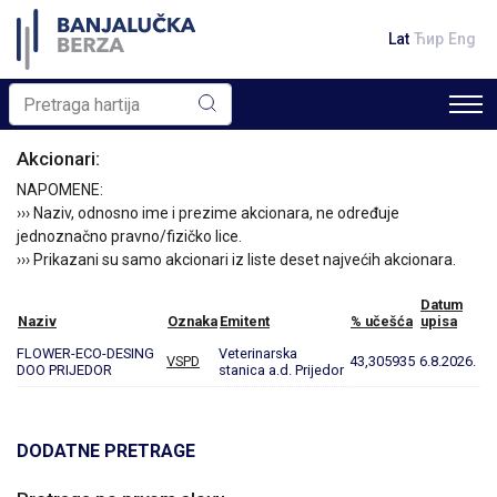
Lat
Ћир
Eng
Akcionari:
NAPOMENE:
››› Naziv, odnosno ime i prezime akcionara, ne određuje
jednoznačno pravno/fizičko lice.
››› Prikazani su samo akcionari iz liste deset najvećih akcionara.
Datum
Naziv
Oznaka
Emitent
% učešća
upisa
FLOWER-ECO-DESING
Veterinarska
VSPD
43,305935
6.8.2026.
DOO PRIJEDOR
stanica a.d. Prijedor
DODATNE PRETRAGE