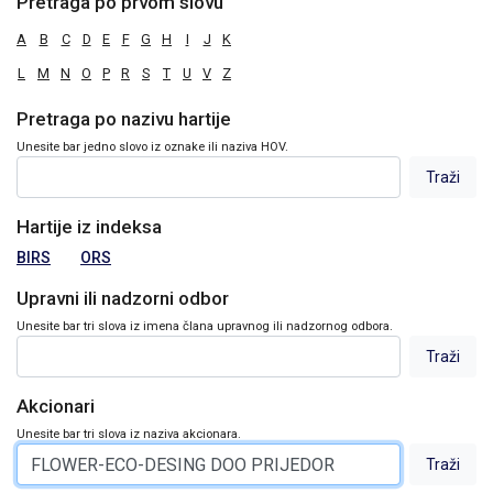
Pretraga po prvom slovu
A
B
C
D
E
F
G
H
I
J
K
L
M
N
O
P
R
S
T
U
V
Z
Pretraga po nazivu hartije
Unesite bar jedno slovo iz oznake ili naziva HOV.
Hartije iz indeksa
BIRS
ORS
Upravni ili nadzorni odbor
Unesite bar tri slova iz imena člana upravnog ili nadzornog odbora.
Akcionari
Unesite bar tri slova iz naziva akcionara.