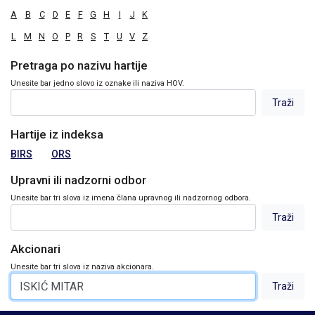
A
B
C
D
E
F
G
H
I
J
K
L
M
N
O
P
R
S
T
U
V
Z
Pretraga po nazivu hartije
Unesite bar jedno slovo iz oznake ili naziva HOV.
Hartije iz indeksa
BIRS
ORS
Upravni ili nadzorni odbor
Unesite bar tri slova iz imena člana upravnog ili nadzornog odbora.
Akcionari
Unesite bar tri slova iz naziva akcionara.