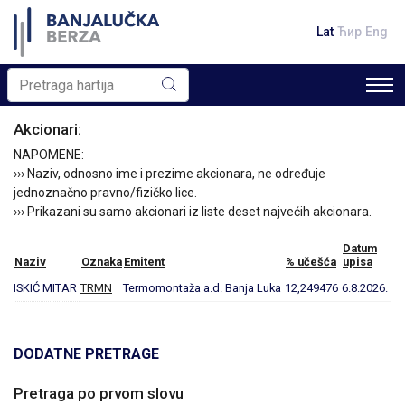
Lat
Ћир
Eng
Akcionari:
NAPOMENE:
››› Naziv, odnosno ime i prezime akcionara, ne određuje
jednoznačno pravno/fizičko lice.
››› Prikazani su samo akcionari iz liste deset najvećih akcionara.
Datum
Naziv
Oznaka
Emitent
% učešća
upisa
ISKIĆ MITAR
TRMN
Termomontaža a.d. Banja Luka
12,249476
6.8.2026.
DODATNE PRETRAGE
Pretraga po prvom slovu