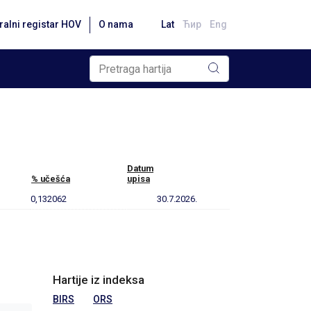
ralni registar HOV
O nama
Lat
Ћир
Eng
Datum
% učešća
upisa
0,132062
30.7.2026.
Hartije iz indeksa
BIRS
ORS