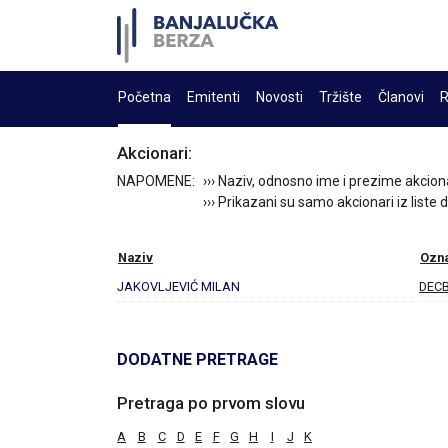
Početna
Emitenti
Novosti
Tržište
Članovi
R
Akcionari:
NAPOMENE:
››› Naziv, odnosno ime i prezime akcion
››› Prikazani su samo akcionari iz liste
Naziv
Ozn
JAKOVLJEVIĆ MILAN
DEC
DODATNE PRETRAGE
Pretraga po prvom slovu
A
B
C
D
E
F
G
H
I
J
K