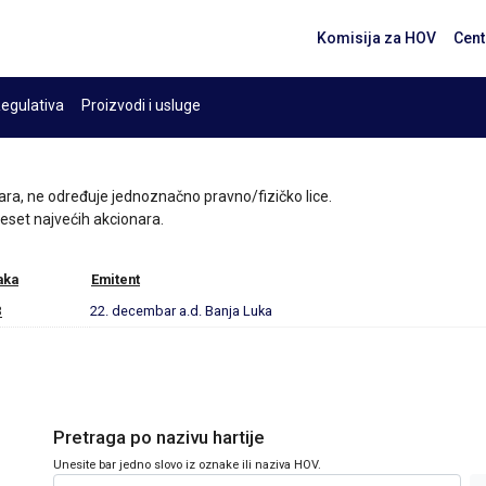
Komisija za HOV
Cent
egulativa
Proizvodi i usluge
ara, ne određuje jednoznačno pravno/fizičko lice.
 deset najvećih akcionara.
aka
Emitent
B
22. decembar a.d. Banja Luka
Pretraga po nazivu hartije
Unesite bar jedno slovo iz oznake ili naziva HOV.