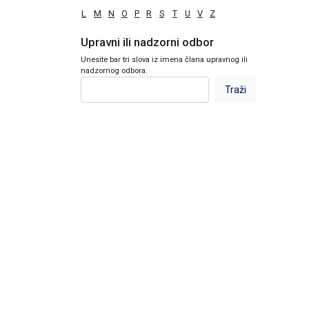
L
M
N
O
P
R
S
T
U
V
Z
Upravni ili nadzorni odbor
Unesite bar tri slova iz imena člana upravnog ili
nadzornog odbora.