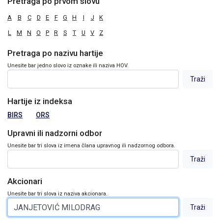
Pretraga po prvom slovu
A
B
C
D
E
F
G
H
I
J
K
L
M
N
O
P
R
S
T
U
V
Z
Pretraga po nazivu hartije
Unesite bar jedno slovo iz oznake ili naziva HOV.
Hartije iz indeksa
BIRS
ORS
Upravni ili nadzorni odbor
Unesite bar tri slova iz imena člana upravnog ili nadzornog odbora.
Akcionari
Unesite bar tri slova iz naziva akcionara.