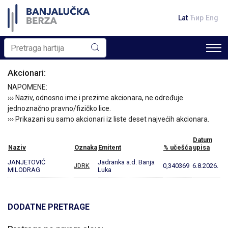
Lat
Ћир
Eng
Akcionari:
NAPOMENE:
››› Naziv, odnosno ime i prezime akcionara, ne određuje
jednoznačno pravno/fizičko lice.
››› Prikazani su samo akcionari iz liste deset najvećih akcionara.
Datum
Naziv
Oznaka
Emitent
% učešća
upisa
JANJETOVIĆ
Jadranka a.d. Banja
JDRK
0,340369
6.8.2026.
MILODRAG
Luka
DODATNE PRETRAGE