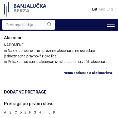
Lat
Ћир
Eng
Akcionari:
NAPOMENE:
››› Naziv, odnosno ime i prezime akcionara, ne određuje
jednoznačno pravno/fizičko lice.
››› Prikazani su samo akcionari iz liste deset najvećih akcionara.
Nema podataka o akcionarima.
DODATNE PRETRAGE
Pretraga po prvom slovu
A
B
C
D
E
F
G
H
I
J
K