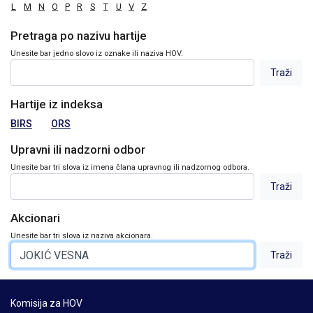
L
M
N
O
P
R
S
T
U
V
Z
Pretraga po nazivu hartije
Unesite bar jedno slovo iz oznake ili naziva HOV.
Hartije iz indeksa
BIRS
ORS
Upravni ili nadzorni odbor
Unesite bar tri slova iz imena člana upravnog ili nadzornog odbora.
Akcionari
Unesite bar tri slova iz naziva akcionara.
Komisija za HOV