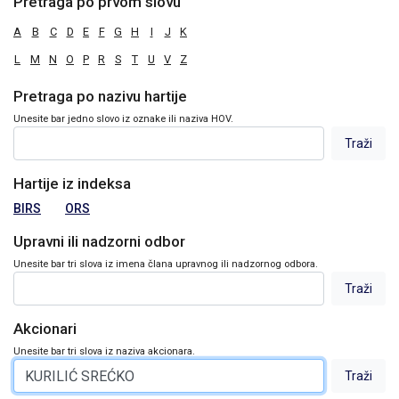
Pretraga po prvom slovu
A
B
C
D
E
F
G
H
I
J
K
L
M
N
O
P
R
S
T
U
V
Z
Pretraga po nazivu hartije
Unesite bar jedno slovo iz oznake ili naziva HOV.
Hartije iz indeksa
BIRS
ORS
Upravni ili nadzorni odbor
Unesite bar tri slova iz imena člana upravnog ili nadzornog odbora.
Akcionari
Unesite bar tri slova iz naziva akcionara.