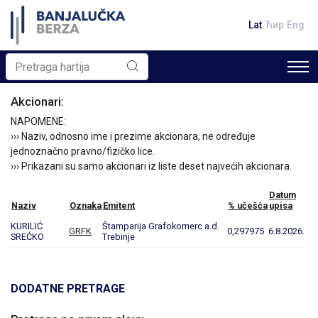
Lat
Ћир
Eng
Akcionari:
NAPOMENE:
››› Naziv, odnosno ime i prezime akcionara, ne određuje
jednoznačno pravno/fizičko lice.
››› Prikazani su samo akcionari iz liste deset najvećih akcionara.
Datum
Naziv
Oznaka
Emitent
% učešća
upisa
KURILIĆ
Štamparija Grafokomerc a.d.
GRFK
0,297975
6.8.2026.
SREĆKO
Trebinje
DODATNE PRETRAGE