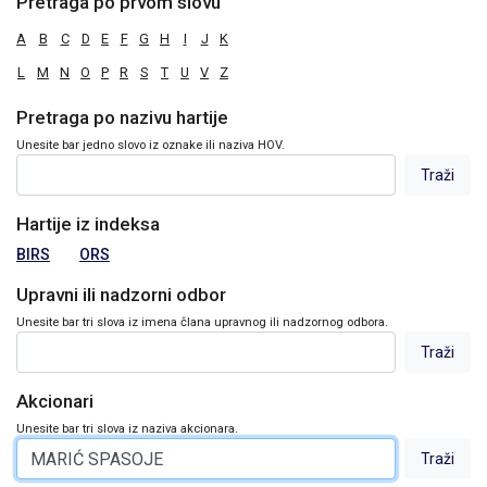
Pretraga po prvom slovu
A
B
C
D
E
F
G
H
I
J
K
L
M
N
O
P
R
S
T
U
V
Z
Pretraga po nazivu hartije
Unesite bar jedno slovo iz oznake ili naziva HOV.
Hartije iz indeksa
BIRS
ORS
Upravni ili nadzorni odbor
Unesite bar tri slova iz imena člana upravnog ili nadzornog odbora.
Akcionari
Unesite bar tri slova iz naziva akcionara.