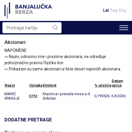
Lat
Ћир
Eng
Akcionari:
NAPOMENE:
››› Naziv, odnosno ime i prezime akcionara, ne određuje
jednoznačno pravno/fizičko lice.
››› Prikazani su samo akcionari iz liste deset najvećih akcionara.
Datum
Naziv
Oznaka
Emitent
% učešća
upisa
MARIĆ
Klaonica i prerada mesa a.d.
KIPM
0,795526
6.8.2026.
SPASOJE
Sokolac
DODATNE PRETRAGE