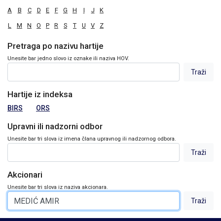
A
B
C
D
E
F
G
H
I
J
K
L
M
N
O
P
R
S
T
U
V
Z
Pretraga po nazivu hartije
Unesite bar jedno slovo iz oznake ili naziva HOV.
Hartije iz indeksa
BIRS
ORS
Upravni ili nadzorni odbor
Unesite bar tri slova iz imena člana upravnog ili nadzornog odbora.
Akcionari
Unesite bar tri slova iz naziva akcionara.