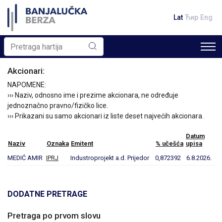
Lat
Ћир
Eng
Akcionari:
NAPOMENE:
››› Naziv, odnosno ime i prezime akcionara, ne određuje
jednoznačno pravno/fizičko lice.
››› Prikazani su samo akcionari iz liste deset najvećih akcionara.
Datum
Naziv
Oznaka
Emitent
% učešća
upisa
MEDIĆ AMIR
IPRJ
Industroprojekt a.d. Prijedor
0,872392
6.8.2026.
DODATNE PRETRAGE
Pretraga po prvom slovu