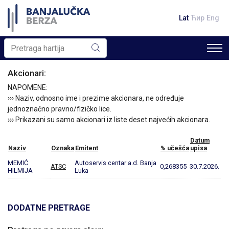
Lat
Ћир
Eng
Akcionari:
NAPOMENE:
››› Naziv, odnosno ime i prezime akcionara, ne određuje
jednoznačno pravno/fizičko lice.
››› Prikazani su samo akcionari iz liste deset najvećih akcionara.
Datum
Naziv
Oznaka
Emitent
% učešća
upisa
MEMIĆ
Autoservis centar a.d. Banja
ATSC
0,268355
30.7.2026.
HILMIJA
Luka
DODATNE PRETRAGE