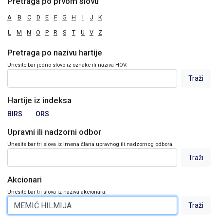
Pretraga po prvom slovu
A
B
C
D
E
F
G
H
I
J
K
L
M
N
O
P
R
S
T
U
V
Z
Pretraga po nazivu hartije
Unesite bar jedno slovo iz oznake ili naziva HOV.
Hartije iz indeksa
BIRS
ORS
Upravni ili nadzorni odbor
Unesite bar tri slova iz imena člana upravnog ili nadzornog odbora.
Akcionari
Unesite bar tri slova iz naziva akcionara.