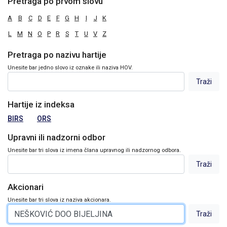
Pretraga po prvom slovu
A
B
C
D
E
F
G
H
I
J
K
L
M
N
O
P
R
S
T
U
V
Z
Pretraga po nazivu hartije
Unesite bar jedno slovo iz oznake ili naziva HOV.
Hartije iz indeksa
BIRS
ORS
Upravni ili nadzorni odbor
Unesite bar tri slova iz imena člana upravnog ili nadzornog odbora.
Akcionari
Unesite bar tri slova iz naziva akcionara.