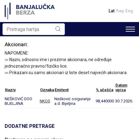
Lat
Ћир
Eng
Akcionari:
NAPOMENE:
››› Naziv, odnosno ime i prezime akcionara, ne određuje
jednoznačno pravno/fizičko lice.
››› Prikazani su samo akcionari iz liste deset najvećih akcionara.
Datum
Naziv
Oznaka
Emitent
% učešća
upisa
NEŠKOVIĆ DOO
Nešković osiguranje
NKOS
98,440000
30.7.2026.
BIJELJINA
a.d. Bijeljina
DODATNE PRETRAGE