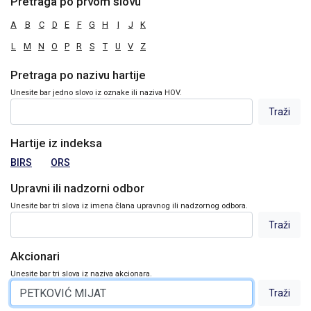
Pretraga po prvom slovu
A
B
C
D
E
F
G
H
I
J
K
L
M
N
O
P
R
S
T
U
V
Z
Pretraga po nazivu hartije
Unesite bar jedno slovo iz oznake ili naziva HOV.
Hartije iz indeksa
BIRS
ORS
Upravni ili nadzorni odbor
Unesite bar tri slova iz imena člana upravnog ili nadzornog odbora.
Akcionari
Unesite bar tri slova iz naziva akcionara.