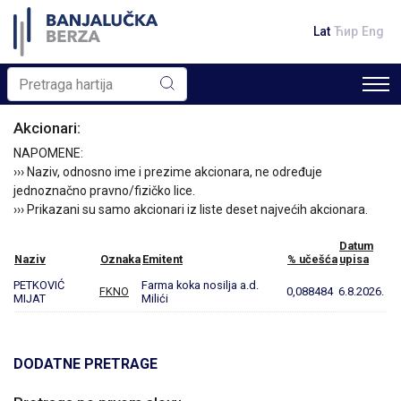
Lat
Ћир
Eng
Akcionari:
NAPOMENE:
››› Naziv, odnosno ime i prezime akcionara, ne određuje
jednoznačno pravno/fizičko lice.
››› Prikazani su samo akcionari iz liste deset najvećih akcionara.
Datum
Naziv
Oznaka
Emitent
% učešća
upisa
PETKOVIĆ
Farma koka nosilja a.d.
FKNO
0,088484
6.8.2026.
MIJAT
Milići
DODATNE PRETRAGE