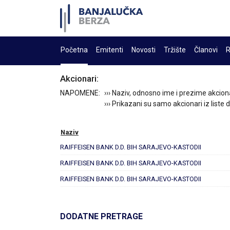
Početna
Emitenti
Novosti
Tržište
Članovi
R
Akcionari:
NAPOMENE:
››› Naziv, odnosno ime i prezime akcion
››› Prikazani su samo akcionari iz liste
Naziv
RAIFFEISEN BANK D.D. BIH SARAJEVO-KASTODII
RAIFFEISEN BANK D.D. BIH SARAJEVO-KASTODII
RAIFFEISEN BANK D.D. BIH SARAJEVO-KASTODII
DODATNE PRETRAGE