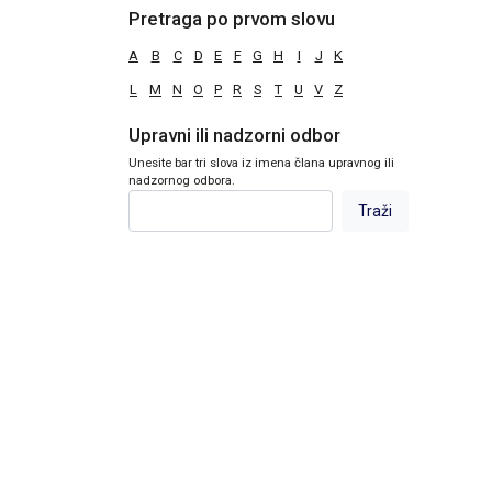
Pretraga po prvom slovu
A
B
C
D
E
F
G
H
I
J
K
L
M
N
O
P
R
S
T
U
V
Z
Upravni ili nadzorni odbor
Unesite bar tri slova iz imena člana upravnog ili
nadzornog odbora.