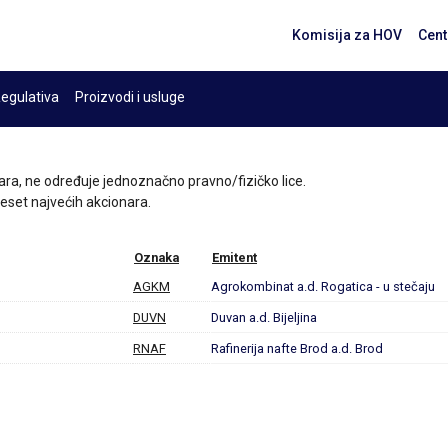
Komisija za HOV
Cent
egulativa
Proizvodi i usluge
ara, ne određuje jednoznačno pravno/fizičko lice.
 deset najvećih akcionara.
Oznaka
Emitent
AGKM
Agrokombinat a.d. Rogatica - u stečaju
DUVN
Duvan a.d. Bijeljina
RNAF
Rafinerija nafte Brod a.d. Brod