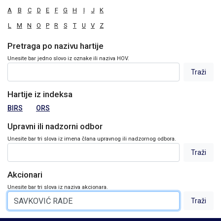
A
B
C
D
E
F
G
H
I
J
K
L
M
N
O
P
R
S
T
U
V
Z
Pretraga po nazivu hartije
Unesite bar jedno slovo iz oznake ili naziva HOV.
Hartije iz indeksa
BIRS
ORS
Upravni ili nadzorni odbor
Unesite bar tri slova iz imena člana upravnog ili nadzornog odbora.
Akcionari
Unesite bar tri slova iz naziva akcionara.