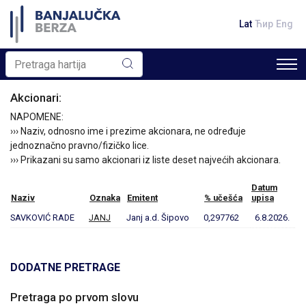
Lat
Ћир
Eng
Akcionari:
NAPOMENE:
››› Naziv, odnosno ime i prezime akcionara, ne određuje
jednoznačno pravno/fizičko lice.
››› Prikazani su samo akcionari iz liste deset najvećih akcionara.
Datum
Naziv
Oznaka
Emitent
% učešća
upisa
SAVKOVIĆ RADE
JANJ
Janj a.d. Šipovo
0,297762
6.8.2026.
DODATNE PRETRAGE
Pretraga po prvom slovu