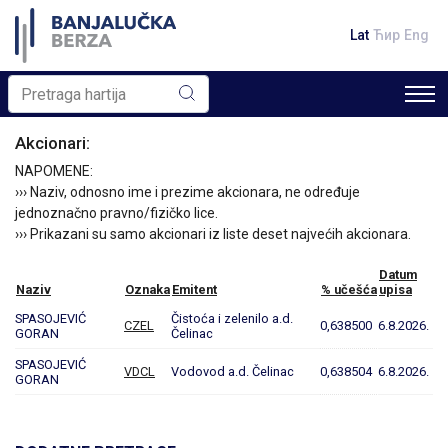
Lat
Ћир
Eng
Akcionari:
NAPOMENE:
››› Naziv, odnosno ime i prezime akcionara, ne određuje
jednoznačno pravno/fizičko lice.
››› Prikazani su samo akcionari iz liste deset najvećih akcionara.
Datum
Naziv
Oznaka
Emitent
% učešća
upisa
SPASOJEVIĆ
Čistoća i zelenilo a.d.
CZEL
0,638500
6.8.2026.
GORAN
Čelinac
SPASOJEVIĆ
VDCL
Vodovod a.d. Čelinac
0,638504
6.8.2026.
GORAN