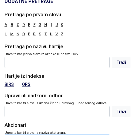
DODATNE PRETRAGE
Pretraga po prvom slovu
A
B
C
D
E
F
G
H
I
J
K
L
M
N
O
P
R
S
T
U
V
Z
Pretraga po nazivu hartije
Unesite bar jedno slovo iz oznake ili naziva HOV.
Hartije iz indeksa
BIRS
ORS
Upravni ili nadzorni odbor
Unesite bar tri slova iz imena člana upravnog ili nadzornog odbora.
Akcionari
Unesite bar tri slova iz naziva akcionara.