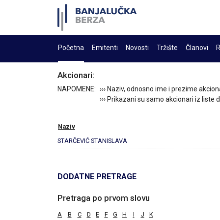
Početna
Emitenti
Novosti
Tržište
Članovi
R
Akcionari:
NAPOMENE:
››› Naziv, odnosno ime i prezime akcion
››› Prikazani su samo akcionari iz liste
Naziv
STARČEVIĆ STANISLAVA
DODATNE PRETRAGE
Pretraga po prvom slovu
A
B
C
D
E
F
G
H
I
J
K