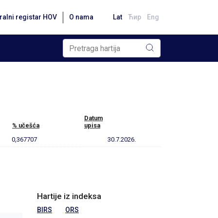
ralni registar HOV
O nama
Lat
Ћир
Eng
Datum
% učešća
upisa
0,367707
30.7.2026.
Hartije iz indeksa
BIRS
ORS