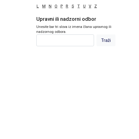
L
M
N
O
P
R
S
T
U
V
Z
Upravni ili nadzorni odbor
Unesite bar tri slova iz imena člana upravnog ili
nadzornog odbora.