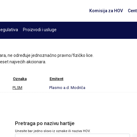
Komisija za HOV
Cent
egulativa
Proizvodi i usluge
ara, ne određuje jednoznačno pravno/fizičko lice.
 deset najvećih akcionara.
Oznaka
Emitent
PLSM
Plasmo a.d. Modriča
Pretraga po nazivu hartije
Unesite bar jedno slovo iz oznake ili naziva HOV.