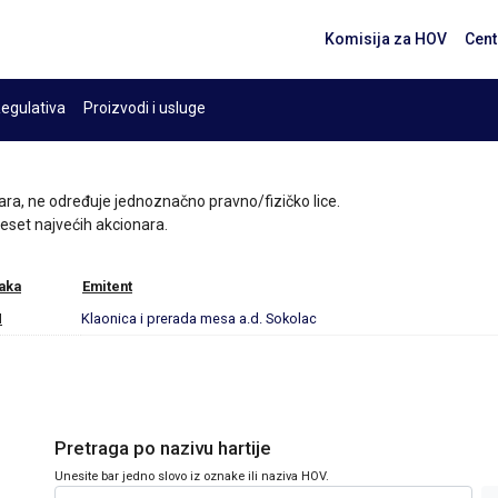
Komisija za HOV
Cent
egulativa
Proizvodi i usluge
ara, ne određuje jednoznačno pravno/fizičko lice.
 deset najvećih akcionara.
aka
Emitent
M
Klaonica i prerada mesa a.d. Sokolac
Pretraga po nazivu hartije
Unesite bar jedno slovo iz oznake ili naziva HOV.