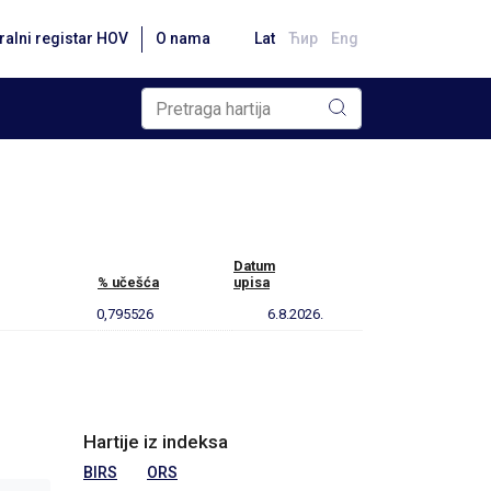
ralni registar HOV
O nama
Lat
Ћир
Eng
Datum
% učešća
upisa
0,795526
6.8.2026.
Hartije iz indeksa
BIRS
ORS