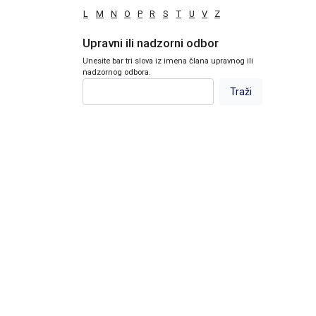
L
M
N
O
P
R
S
T
U
V
Z
Upravni ili nadzorni odbor
Unesite bar tri slova iz imena člana upravnog ili
nadzornog odbora.