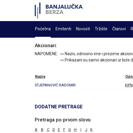
Početna
Emitenti
Novosti
Tržište
Članovi
R
Akcionari:
NAPOMENE:
››› Naziv, odnosno ime i prezime akcion
››› Prikazani su samo akcionari iz liste
Naziv
Ozn
STJEPANOVIĆ RADOMIR
KIP
DODATNE PRETRAGE
Pretraga po prvom slovu
A
B
C
D
E
F
G
H
I
J
K