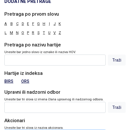
DODATNE PRETRAGE
Pretraga po prvom slovu
A
B
C
D
E
F
G
H
I
J
K
L
M
N
O
P
R
S
T
U
V
Z
Pretraga po nazivu hartije
Unesite bar jedno slovo iz oznake ili naziva HOV.
Hartije iz indeksa
BIRS
ORS
Upravni ili nadzorni odbor
Unesite bar tri slova iz imena člana upravnog ili nadzornog odbora.
Akcionari
Unesite bar tri slova iz naziva akcionara.