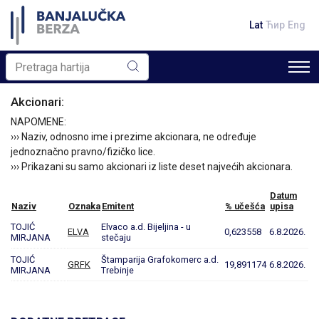
Lat
Ћир
Eng
Akcionari:
NAPOMENE:
››› Naziv, odnosno ime i prezime akcionara, ne određuje
jednoznačno pravno/fizičko lice.
››› Prikazani su samo akcionari iz liste deset najvećih akcionara.
Datum
Naziv
Oznaka
Emitent
% učešća
upisa
TOJIĆ
Elvaco a.d. Bijeljina - u
ELVA
0,623558
6.8.2026.
MIRJANA
stečaju
TOJIĆ
Štamparija Grafokomerc a.d.
GRFK
19,891174
6.8.2026.
MIRJANA
Trebinje