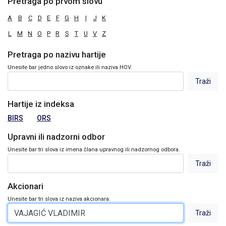
Pretraga po prvom slovu
A
B
C
D
E
F
G
H
I
J
K
L
M
N
O
P
R
S
T
U
V
Z
Pretraga po nazivu hartije
Unesite bar jedno slovo iz oznake ili naziva HOV.
Hartije iz indeksa
BIRS
ORS
Upravni ili nadzorni odbor
Unesite bar tri slova iz imena člana upravnog ili nadzornog odbora.
Akcionari
Unesite bar tri slova iz naziva akcionara.