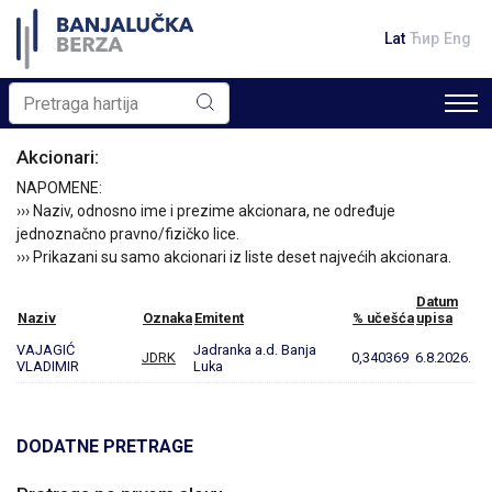
Lat
Ћир
Eng
Akcionari:
NAPOMENE:
››› Naziv, odnosno ime i prezime akcionara, ne određuje
jednoznačno pravno/fizičko lice.
››› Prikazani su samo akcionari iz liste deset najvećih akcionara.
Datum
Naziv
Oznaka
Emitent
% učešća
upisa
VAJAGIĆ
Jadranka a.d. Banja
JDRK
0,340369
6.8.2026.
VLADIMIR
Luka
DODATNE PRETRAGE