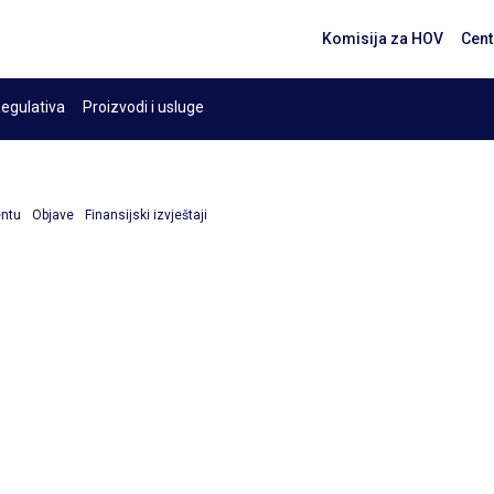
Komisija za HOV
Cent
egulativa
Proizvodi i usluge
entu
Objave
Finansijski izvještaji