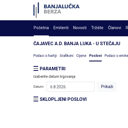
Početna
Emitenti
Novosti
Tržište
Članovi
R
ČAJAVEC A.D. BANJA LUKA - U STEČAJU
Podaci o hartiji
Grafikoni
Cijene
Poslovi
Podaci o emit
PARAMETRI
Izaberite datum trgovanja
Datum:
SKLOPLJENI POSLOVI