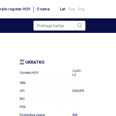
ralni registar HOV
O nama
Lat
Ћир
Eng
UKRATKO
CJVC-
Oznaka HOV:
L2
ISIN:
CFI:
ESVUFR
RIC:
FIGI:
Posljednja cijena:
KM