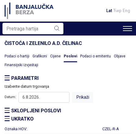
Lat
Ћир
Eng
ČISTOĆA I ZELENILO A.D. ČELINAC
Podaci o hartiji
Grafikoni
Cijene
Poslovi
Podaci o emitentu
Objave
Finansijski izvještaji
PARAMETRI
Izaberite datum trgovanja
Datum:
SKLOPLJENI POSLOVI
UKRATKO
Oznaka HOV:
CZEL-R-A