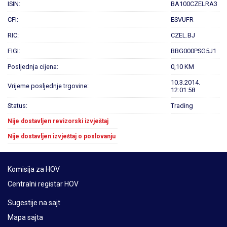
ISIN:
BA100CZELRA3
CFI:
ESVUFR
RIC:
CZEL.BJ
FIGI:
BBG000PSG5J1
Posljednja cijena:
0,10 KM
10.3.2014.
Vrijeme posljednje trgovine:
12:01:58
Status:
Trading
Nije dostavljen revizorski izvještaj
Nije dostavljen izvještaj o poslovanju
Komisija za HOV
Centralni registar HOV
Sugestije na sajt
Mapa sajta