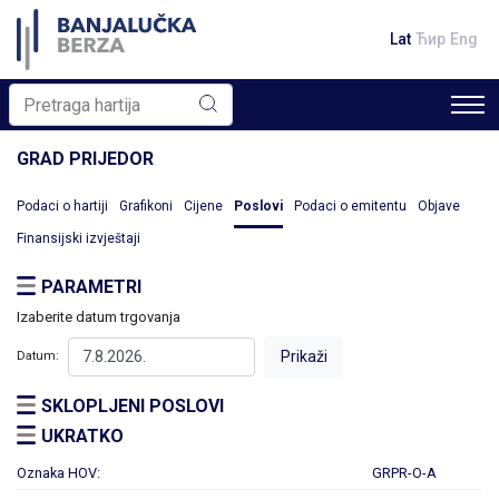
Lat
Ћир
Eng
GRAD PRIJEDOR
Podaci o hartiji
Grafikoni
Cijene
Poslovi
Podaci o emitentu
Objave
Finansijski izvještaji
PARAMETRI
Izaberite datum trgovanja
Datum:
SKLOPLJENI POSLOVI
UKRATKO
Oznaka HOV:
GRPR-O-A