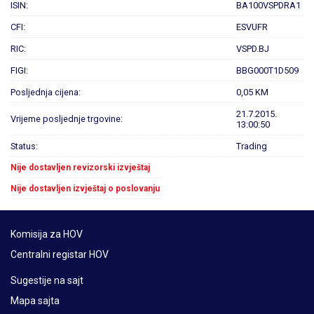
ISIN:
BA100VSPDRA1
CFI:
ESVUFR
RIC:
VSPD.BJ
FIGI:
BBG000T1D509
Posljednja cijena:
0,05 KM
21.7.2015.
Vrijeme posljednje trgovine:
13:00:50
Status:
Trading
Nije dostavljen revizorski izvještaj
Nije dostavljen izvještaj o poslovanju
Komisija za HOV
Centralni registar HOV
Sugestije na sajt
Mapa sajta