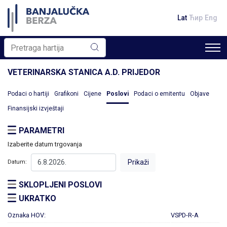
Lat
Ћир
Eng
VETERINARSKA STANICA A.D. PRIJEDOR
Podaci o hartiji
Grafikoni
Cijene
Poslovi
Podaci o emitentu
Objave
Finansijski izvještaji
PARAMETRI
Izaberite datum trgovanja
Datum:
SKLOPLJENI POSLOVI
UKRATKO
Oznaka HOV:
VSPD-R-A