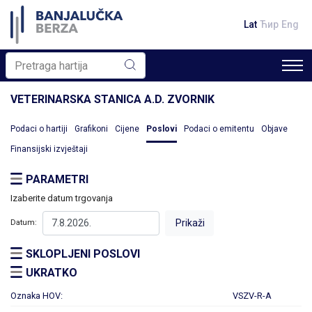
Lat
Ћир
Eng
VETERINARSKA STANICA A.D. ZVORNIK
Podaci o hartiji
Grafikoni
Cijene
Poslovi
Podaci o emitentu
Objave
Finansijski izvještaji
PARAMETRI
Izaberite datum trgovanja
Datum:
SKLOPLJENI POSLOVI
UKRATKO
Oznaka HOV:
VSZV-R-A