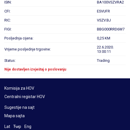
ISIN:
BA100VSZVRA2
CFI:
ESVUFR
RIC:
VSZV.BJ
FIGI:
BBG000RRD6W7
Posljednja cijena:
0,25 KM
22.6.2020.
Vrijeme posljednje trgovine:
13:00:11
Status:
Trading
Nije dostavljen izvještaj o poslovanju
Komisija za HOV
Centralni registar HOV
Sugestije na sajt
Mapa sajta
Lat
Ћир
Eng