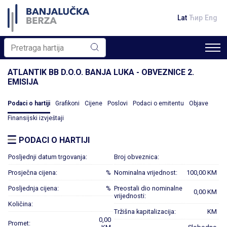
Lat
Ћир
Eng
ATLANTIK BB D.O.O. BANJA LUKA - OBVEZNICE 2.
EMISIJA
Podaci o hartiji
Grafikoni
Cijene
Poslovi
Podaci o emitentu
Objave
Finansijski izvještaji
PODACI O HARTIJI
Posljednji datum trgovanja:
Broj obveznica:
Prosječna cijena:
%
Nominalna vrijednost:
100,00 KM
Posljednja cijena:
%
Preostali dio nominalne
0,00 KM
vrijednosti:
Količina:
Tržišna kapitalizacija:
KM
0,00
Promet: