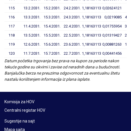
115
13.2.2031.
15.2.2031.
24.2.2031.
1,18163113
0,02624121
5,
116
13.3.2031.
15.3.2031.
24.3.2031.
1,18163113
0,0219085
4,6
117
11.4.2031.
15.4.2031.
22.4.2031.
1,18163113
0,01755954
3,5
118
13.5.2031.
15.5.2031.
22.5.2031.
1,18163113
0,01319427
2,3
119
12.6.2031.
15.6.2031.
23.6.2031.
1,18163113
0,00881263
1,1
120
11.7.2031.
15.7.2031.
22.7.2031.
1,18163113
0,00441456
Datum početka trgovanja bez prava na kupon za periode nakon
tekuće godine su okvirni i zavise od neradnih dana u budućnosti.
Banjalučka berza ne preuzima odgovornost za eventualnu štetu
nastalu korištenjem informacija iz plana isplate.
Komisija za HOV
Centralni registar HOV
Sugestije na sajt
Mapa sajta