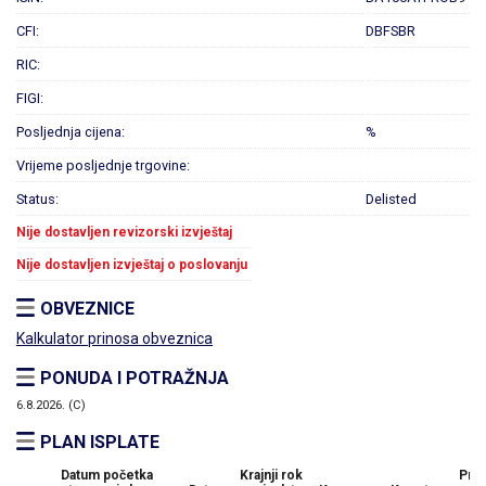
CFI:
DBFSBR
RIC:
FIGI:
Posljednja cijena:
%
Vrijeme posljednje trgovine:
Status:
Delisted
Nije dostavljen revizorski izvještaj
Nije dostavljen izvještaj o poslovanju
OBVEZNICE
Kalkulator prinosa obveznica
PONUDA I POTRAŽNJA
6.8.2026. (C)
PLAN ISPLATE
Datum početka
Krajnji rok
Preo