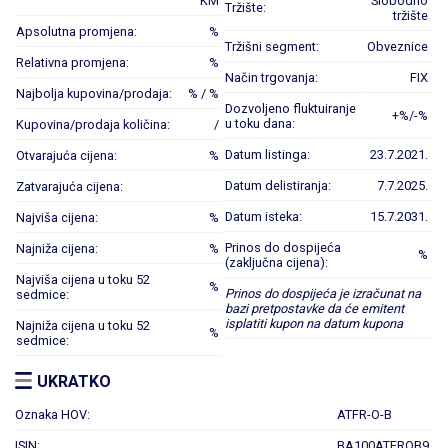
KM
Slobodno
Tržište:
tržište
Apsolutna promjena:
%
Tržišni segment:
Obveznice
Relativna promjena:
%
Način trgovanja:
FIX
Najbolja kupovina/prodaja:
% / %
Dozvoljeno fluktuiranje
+%/-%
u toku dana:
Kupovina/prodaja količina:
/
Datum listinga:
23.7.2021.
Otvarajuća cijena:
%
Datum delistiranja:
7.7.2025.
Zatvarajuća cijena:
Datum isteka:
15.7.2031.
Najviša cijena:
%
Prinos do dospijeća
Najniža cijena:
%
%
(zaključna cijena):
Najviša cijena u toku 52
%
Prinos do dospijeća je izračunat na
sedmice:
bazi pretpostavke da će emitent
isplatiti kupon na datum kupona
Najniža cijena u toku 52
%
sedmice:
UKRATKO
Oznaka HOV:
ATFR-O-B
ISIN:
BA100ATFROB9