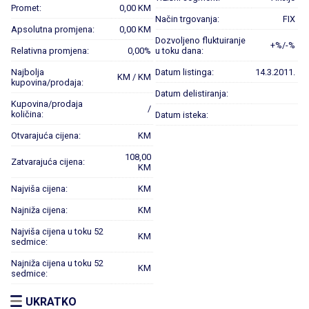
Promet:
0,00 KM
Način trgovanja:
FIX
Apsolutna promjena:
0,00 KM
Dozvoljeno fluktuiranje
+%/-%
Relativna promjena:
0,00%
u toku dana:
Najbolja
Datum listinga:
14.3.2011.
KM / KM
kupovina/prodaja:
Datum delistiranja:
Kupovina/prodaja
/
količina:
Datum isteka:
Otvarajuća cijena:
KM
108,00
Zatvarajuća cijena:
KM
Najviša cijena:
KM
Najniža cijena:
KM
Najviša cijena u toku 52
KM
sedmice:
Najniža cijena u toku 52
KM
sedmice:
UKRATKO