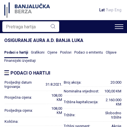
Lat
Ћир
Eng
OSIGURANJE AURA A.D. BANJA LUKA
Podaci o hartiji
Grafikoni
Cijene
Poslovi
Podaci o emitentu
Objave
Finansijski izvještaji
PODACI O HARTIJI
Posljednji datum
Broj akcija:
20.000
31.8.2021.
trgovanja:
Nominalna vrijednost:
100,00 KM
108,00
Prosječna cijena:
KM
2.160.000
Tržišna kapitalizacija:
KM
108,00
Posljednja cijena:
KM
Slobodno
Tržište:
tržište
Količina:
Tržišni segment:
Akcije