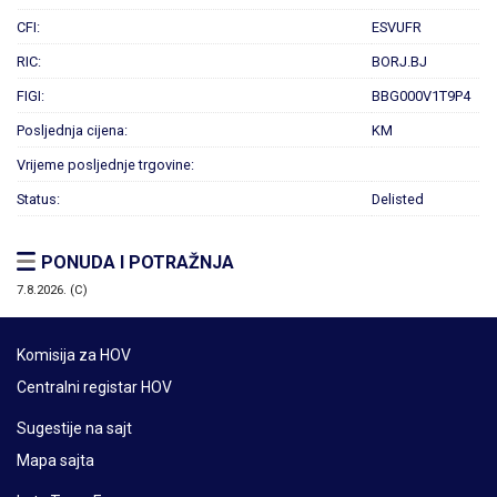
CFI:
ESVUFR
RIC:
BORJ.BJ
FIGI:
BBG000V1T9P4
Posljednja cijena:
KM
Vrijeme posljednje trgovine:
Status:
Delisted
PONUDA I POTRAŽNJA
7.8.2026. (C)
Komisija za HOV
Centralni registar HOV
Sugestije na sajt
Mapa sajta