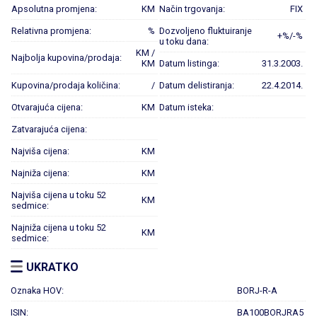
Apsolutna promjena:
KM
Način trgovanja:
FIX
Relativna promjena:
%
Dozvoljeno fluktuiranje
+%/-%
u toku dana:
KM /
Najbolja kupovina/prodaja:
KM
Datum listinga:
31.3.2003.
Kupovina/prodaja količina:
/
Datum delistiranja:
22.4.2014.
Otvarajuća cijena:
KM
Datum isteka:
Zatvarajuća cijena:
Najviša cijena:
KM
Najniža cijena:
KM
Najviša cijena u toku 52
KM
sedmice:
Najniža cijena u toku 52
KM
sedmice:
UKRATKO
Oznaka HOV:
BORJ-R-A
ISIN:
BA100BORJRA5