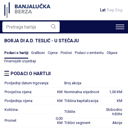
Lat
Ћир
Eng
BORJA DI A.D. TESLIĆ - U STEČAJU
Podaci o hartiji
Grafikoni
Cijene
Poslovi
Podaci o emitentu
Objave
Finansijski izvještaji
PODACI O HARTIJI
Posljednji datum trgovanja:
Broj akcija:
Prosječna cijena:
KM
Nominalna vrijednost:
1,00 KM
Posljednja cijena:
KM
Tržišna kapitalizacija:
KM
Količina:
Slobodno
Tržište:
tržište
0,00
Promet:
KM
Tržišni segment:
Akcije