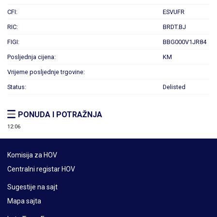
CFI:
ESVUFR
RIC:
BRDT.BJ
FIGI:
BBG000V1JR84
Posljednja cijena:
KM
Vrijeme posljednje trgovine:
Status:
Delisted
PONUDA I POTRAŽNJA
12:06
Komisija za HOV
Centralni registar HOV
Sugestije na sajt
Mapa sajta