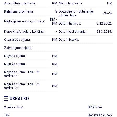
Apsolutna promjena:
KM
Način trgovanja:
FIX
Relativna promjena:
%
Dozvoljeno fluktuiranje
+%/-%
u toku dana:
KM /
Najbolja kupovina/prodaja:
KM
Datum listinga:
2.12.2002.
Kupovina/prodaja količina:
/
Datum delistiranja:
23.3.2015.
Otvarajuća cijena:
KM
Datum isteka:
Zatvarajuća cijena:
Najviša cijena:
KM
Najniža cijena:
KM
Najviša cijena u toku 52
KM
sedmice:
Najniža cijena u toku 52
KM
sedmice:
UKRATKO
Oznaka HOV:
BRDT-R-A
ISIN:
BA100BRDTRA7