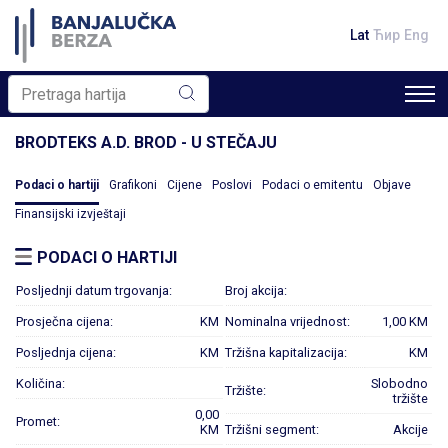
Lat
Ћир
Eng
BRODTEKS A.D. BROD - U STEČAJU
Podaci o hartiji
Grafikoni
Cijene
Poslovi
Podaci o emitentu
Objave
Finansijski izvještaji
PODACI O HARTIJI
Posljednji datum trgovanja:
Broj akcija:
Prosječna cijena:
KM
Nominalna vrijednost:
1,00 KM
Posljednja cijena:
KM
Tržišna kapitalizacija:
KM
Količina:
Slobodno
Tržište:
tržište
0,00
Promet:
KM
Tržišni segment:
Akcije