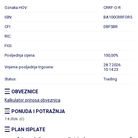
Oznaka HOV:
CRRF-O-R
ISIN:
BA100CRRFOR5
CFI:
DBFSBR
RIC:
FIGI:
Posljednja cijena:
100,00%
28.7.2026.
Vrijeme posljednje trgovine:
10:14:23
Status:
Trading
OBVEZNICE
Kalkulator prinosa obveznica
PONUDA I POTRAŽNJA
7.8.2026. (C)
PLAN ISPLATE