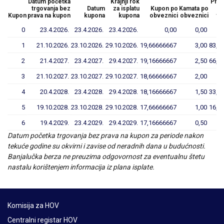
Datum početka
Krajnji rok
Preo
trgovanja bez
Datum
za isplatu
Kupon po
Kamata po
no
Kupon
prava na kupon
kupona
kupona
obveznici
obveznici
vr
0
23.4.2026.
23.4.2026.
23.4.2026.
0,00
0,00
1
21.10.2026.
23.10.2026.
29.10.2026.
19,66666667
3,00
83,3
2
21.4.2027.
23.4.2027.
29.4.2027.
19,16666667
2,50
66,6
3
21.10.2027.
23.10.2027.
29.10.2027.
18,66666667
2,00
4
20.4.2028.
23.4.2028.
29.4.2028.
18,16666667
1,50
33,3
5
19.10.2028.
23.10.2028.
29.10.2028.
17,66666667
1,00
16,6
6
19.4.2029.
23.4.2029.
29.4.2029.
17,16666667
0,50
Datum početka trgovanja bez prava na kupon za periode nakon
tekuće godine su okvirni i zavise od neradnih dana u budućnosti.
Banjalučka berza ne preuzima odgovornost za eventualnu štetu
nastalu korištenjem informacija iz plana isplate.
Komisija za HOV
Centralni registar HOV