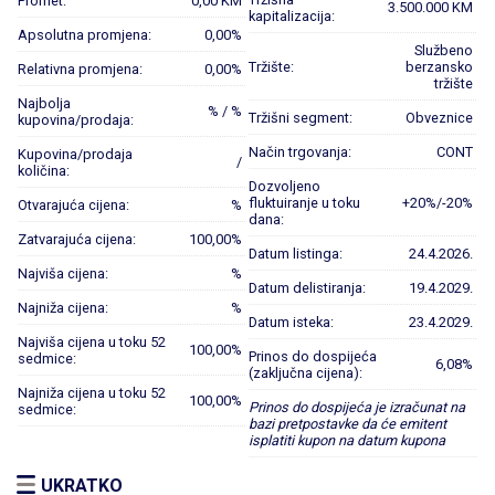
Promet:
0,00 KM
3.500.000 KM
kapitalizacija:
Apsolutna promjena:
0,00%
Službeno
Tržište:
berzansko
Relativna promjena:
0,00%
tržište
Najbolja
% / %
Tržišni segment:
Obveznice
kupovina/prodaja:
Način trgovanja:
CONT
Kupovina/prodaja
/
količina:
Dozvoljeno
fluktuiranje u toku
+20%/-20%
Otvarajuća cijena:
%
dana:
Zatvarajuća cijena:
100,00%
Datum listinga:
24.4.2026.
Najviša cijena:
%
Datum delistiranja:
19.4.2029.
Najniža cijena:
%
Datum isteka:
23.4.2029.
Najviša cijena u toku 52
100,00%
Prinos do dospijeća
sedmice:
6,08%
(zaključna cijena):
Najniža cijena u toku 52
100,00%
Prinos do dospijeća je izračunat na
sedmice:
bazi pretpostavke da će emitent
isplatiti kupon na datum kupona
UKRATKO