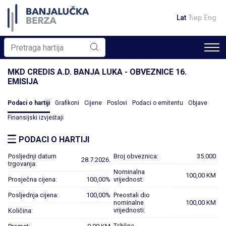
Lat
Ћир
Eng
MKD CREDIS A.D. BANJA LUKA - OBVEZNICE 16.
EMISIJA
Podaci o hartiji
Grafikoni
Cijene
Poslovi
Podaci o emitentu
Objave
Finansijski izvještaji
PODACI O HARTIJI
Posljednji datum
Broj obveznica:
35.000
28.7.2026.
trgovanja:
Nominalna
100,00 KM
Prosječna cijena:
100,00%
vrijednost:
Posljednja cijena:
100,00%
Preostali dio
nominalne
100,00 KM
vrijednosti:
Količina:
Tržišna