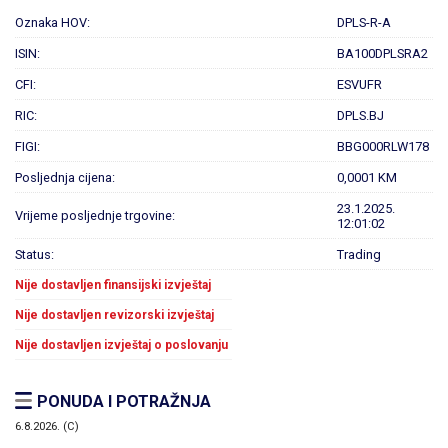
Oznaka HOV:
DPLS-R-A
ISIN:
BA100DPLSRA2
CFI:
ESVUFR
RIC:
DPLS.BJ
FIGI:
BBG000RLW178
Posljednja cijena:
0,0001 KM
23.1.2025.
Vrijeme posljednje trgovine:
12:01:02
Status:
Trading
Nije dostavljen finansijski izvještaj
Nije dostavljen revizorski izvještaj
Nije dostavljen izvještaj o poslovanju
PONUDA I POTRAŽNJA
6.8.2026. (C)