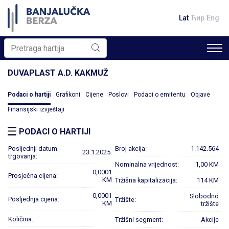
Lat
Ћир
Eng
DUVAPLAST A.D. KAKMUŽ
Podaci o hartiji
Grafikoni
Cijene
Poslovi
Podaci o emitentu
Objave
Finansijski izvještaji
PODACI O HARTIJI
Posljednji datum
Broj akcija:
1.142.564
23.1.2025.
trgovanja:
Nominalna vrijednost:
1,00 KM
0,0001
Prosječna cijena:
KM
Tržišna kapitalizacija:
114 KM
0,0001
Slobodno
Posljednja cijena:
Tržište:
KM
tržište
Količina:
Tržišni segment:
Akcije