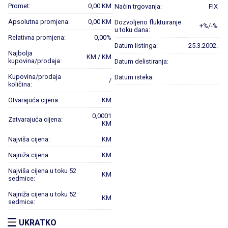
Promet:
0,00 KM
Način trgovanja:
FIX
Apsolutna promjena:
0,00 KM
Dozvoljeno fluktuiranje
+%/-%
u toku dana:
Relativna promjena:
0,00%
Datum listinga:
25.3.2002.
Najbolja
KM / KM
kupovina/prodaja:
Datum delistiranja:
Kupovina/prodaja
Datum isteka:
/
količina:
Otvarajuća cijena:
KM
0,0001
Zatvarajuća cijena:
KM
Najviša cijena:
KM
Najniža cijena:
KM
Najviša cijena u toku 52
KM
sedmice:
Najniža cijena u toku 52
KM
sedmice:
UKRATKO