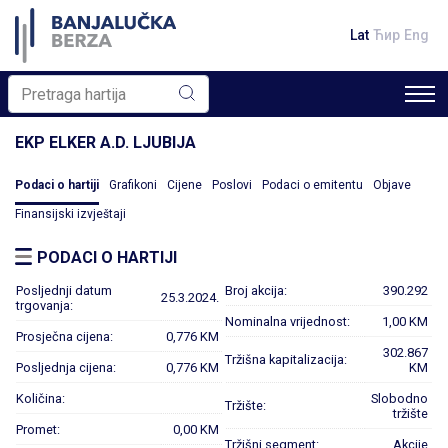
Lat
Ћир
Eng
EKP ELKER A.D. LJUBIJA
Podaci o hartiji
Grafikoni
Cijene
Poslovi
Podaci o emitentu
Objave
Finansijski izvještaji
PODACI O HARTIJI
Posljednji datum
Broj akcija:
390.292
25.3.2024.
trgovanja:
Nominalna vrijednost:
1,00 KM
Prosječna cijena:
0,776 KM
302.867
Tržišna kapitalizacija:
Posljednja cijena:
0,776 KM
KM
Količina:
Slobodno
Tržište:
tržište
Promet:
0,00 KM
Tržišni segment:
Akcije