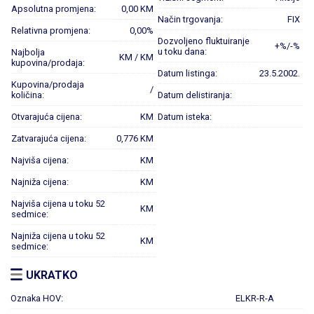
Apsolutna promjena:
0,00 KM
Način trgovanja:
FIX
Relativna promjena:
0,00%
Dozvoljeno fluktuiranje
+%/-%
u toku dana:
Najbolja
KM / KM
kupovina/prodaja:
Datum listinga:
23.5.2002.
Kupovina/prodaja
/
količina:
Datum delistiranja:
Otvarajuća cijena:
KM
Datum isteka:
Zatvarajuća cijena:
0,776 KM
Najviša cijena:
KM
Najniža cijena:
KM
Najviša cijena u toku 52
KM
sedmice:
Najniža cijena u toku 52
KM
sedmice:
UKRATKO
Oznaka HOV:
ELKR-R-A