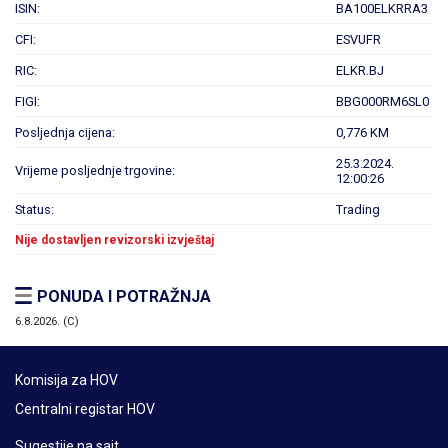
ISIN:
BA100ELKRRA3
CFI:
ESVUFR
RIC:
ELKR.BJ
FIGI:
BBG000RM6SL0
Posljednja cijena:
0,776 KM
25.3.2024.
Vrijeme posljednje trgovine:
12:00:26
Status:
Trading
Nije dostavljen revizorski izvještaj
PONUDA I POTRAŽNJA
6.8.2026. (C)
Komisija za HOV
Centralni registar HOV
Sugestije na sajt