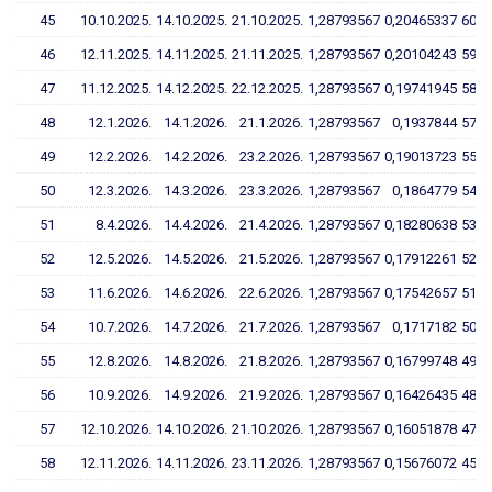
45
10.10.2025.
14.10.2025.
21.10.2025.
1,28793567
0,20465337
60,3
46
12.11.2025.
14.11.2025.
21.11.2025.
1,28793567
0,20104243
59,2
47
11.12.2025.
14.12.2025.
22.12.2025.
1,28793567
0,19741945
58,1
48
12.1.2026.
14.1.2026.
21.1.2026.
1,28793567
0,1937844
57,0
49
12.2.2026.
14.2.2026.
23.2.2026.
1,28793567
0,19013723
55,9
50
12.3.2026.
14.3.2026.
23.3.2026.
1,28793567
0,1864779
54,8
51
8.4.2026.
14.4.2026.
21.4.2026.
1,28793567
0,18280638
53,7
52
12.5.2026.
14.5.2026.
21.5.2026.
1,28793567
0,17912261
52,6
53
11.6.2026.
14.6.2026.
22.6.2026.
1,28793567
0,17542657
51,5
54
10.7.2026.
14.7.2026.
21.7.2026.
1,28793567
0,1717182
50,3
55
12.8.2026.
14.8.2026.
21.8.2026.
1,28793567
0,16799748
49,2
56
10.9.2026.
14.9.2026.
21.9.2026.
1,28793567
0,16426435
48,1
57
12.10.2026.
14.10.2026.
21.10.2026.
1,28793567
0,16051878
47,0
58
12.11.2026.
14.11.2026.
23.11.2026.
1,28793567
0,15676072
45,8