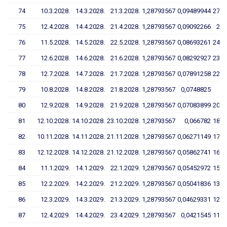
74
10.3.2028.
14.3.2028.
21.3.2028.
1,28793567
0,09489944
27,2
75
12.4.2028.
14.4.2028.
21.4.2028.
1,28793567
0,09092266
26,
76
11.5.2028.
14.5.2028.
22.5.2028.
1,28793567
0,08693261
24,8
77
12.6.2028.
14.6.2028.
21.6.2028.
1,28793567
0,08292927
23,6
78
12.7.2028.
14.7.2028.
21.7.2028.
1,28793567
0,07891258
22,4
79
10.8.2028.
14.8.2028.
21.8.2028.
1,28793567
0,0748825
21
80
12.9.2028.
14.9.2028.
21.9.2028.
1,28793567
0,07083899
20,0
81
12.10.2028.
14.10.2028.
23.10.2028.
1,28793567
0,066782
18,8
82
10.11.2028.
14.11.2028.
21.11.2028.
1,28793567
0,06271149
17,5
83
12.12.2028.
14.12.2028.
21.12.2028.
1,28793567
0,05862741
16,3
84
11.1.2029.
14.1.2029.
22.1.2029.
1,28793567
0,05452972
15,1
85
12.2.2029.
14.2.2029.
21.2.2029.
1,28793567
0,05041836
13,8
86
12.3.2029.
14.3.2029.
21.3.2029.
1,28793567
0,04629331
12,6
87
12.4.2029.
14.4.2029.
23.4.2029.
1,28793567
0,0421545
11,4