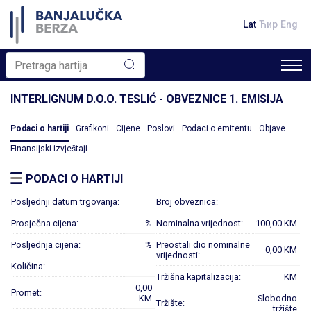
Lat
Ћир
Eng
INTERLIGNUM D.O.O. TESLIĆ - OBVEZNICE 1. EMISIJA
Podaci o hartiji
Grafikoni
Cijene
Poslovi
Podaci o emitentu
Objave
Finansijski izvještaji
PODACI O HARTIJI
Posljednji datum trgovanja:
Broj obveznica:
Prosječna cijena:
%
Nominalna vrijednost:
100,00 KM
Posljednja cijena:
%
Preostali dio nominalne
0,00 KM
vrijednosti:
Količina:
Tržišna kapitalizacija:
KM
0,00
Promet:
KM
Slobodno
Tržište:
tržište