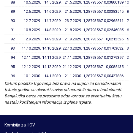
88
10.5.2029.
14.5.2029.
21.5.2029.
1,28793567
0,03800189
10,1
89
12.6.2029.
14.6.2029.
21.6.2029.
1,28793567
0,03383545
8,8
90
12.7.2029.
14.7.2029.
23.7.2029.
1,28793567
0,02965511
7,6
91
10.8.2029.
14.8.2029.
21.8.2029.
1,28793567
0,02546085
6,3
92
12.9.2029.
14.9.2029.
21.9.2029.
1,28793567
0,0212526
5,1
93
11.10.2029.
14.10.2029.
22.10.2029.
1,28793567
0,01703032
3,8
94
12.11.2029.
14.11.2029.
21.11.2029.
1,28793567
0,01279397
2,5
95
12.12.2029.
14.12.2029.
21.12.2029.
1,28793567
0,0085435
1,2
96
10.1.2030.
14.1.2030.
21.1.2030.
1,28793567
0,00427886
Datum početka trgovanja bez prava na kupon za periode nakon
tekuće godine su okvirni i zavise od neradnih dana u budućnosti.
Banjalučka berza ne preuzima odgovornost za eventualnu štetu
nastalu korištenjem informacija iz plana isplate.
Komisija za HOV