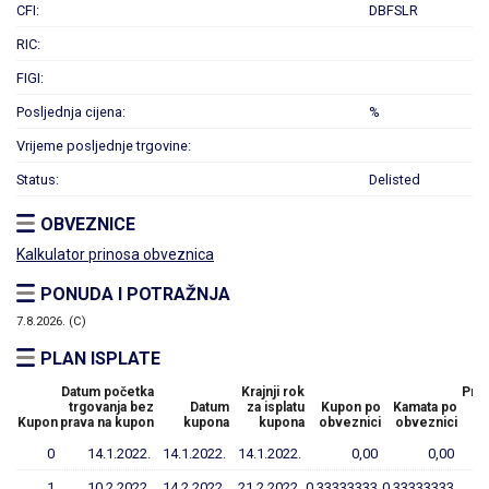
CFI:
DBFSLR
RIC:
FIGI:
Posljednja cijena:
%
Vrijeme posljednje trgovine:
Status:
Delisted
OBVEZNICE
Kalkulator prinosa obveznica
PONUDA I POTRAŽNJA
7.8.2026. (C)
PLAN ISPLATE
Datum početka
Krajnji rok
Preo
trgovanja bez
Datum
za isplatu
Kupon po
Kamata po
n
Kupon
prava na kupon
kupona
kupona
obveznici
obveznici
vr
0
14.1.2022.
14.1.2022.
14.1.2022.
0,00
0,00
1
10.2.2022.
14.2.2022.
21.2.2022.
0,33333333
0,33333333