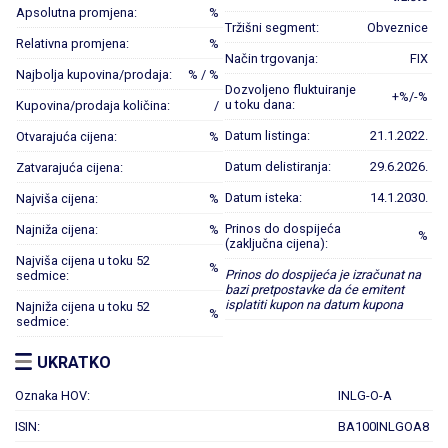
Apsolutna promjena:
%
Tržišni segment:
Obveznice
Relativna promjena:
%
Način trgovanja:
FIX
Najbolja kupovina/prodaja:
% / %
Dozvoljeno fluktuiranje
+%/-%
u toku dana:
Kupovina/prodaja količina:
/
Datum listinga:
21.1.2022.
Otvarajuća cijena:
%
Datum delistiranja:
29.6.2026.
Zatvarajuća cijena:
Datum isteka:
14.1.2030.
Najviša cijena:
%
Prinos do dospijeća
Najniža cijena:
%
%
(zaključna cijena):
Najviša cijena u toku 52
%
Prinos do dospijeća je izračunat na
sedmice:
bazi pretpostavke da će emitent
isplatiti kupon na datum kupona
Najniža cijena u toku 52
%
sedmice:
UKRATKO
Oznaka HOV:
INLG-O-A
ISIN:
BA100INLGOA8