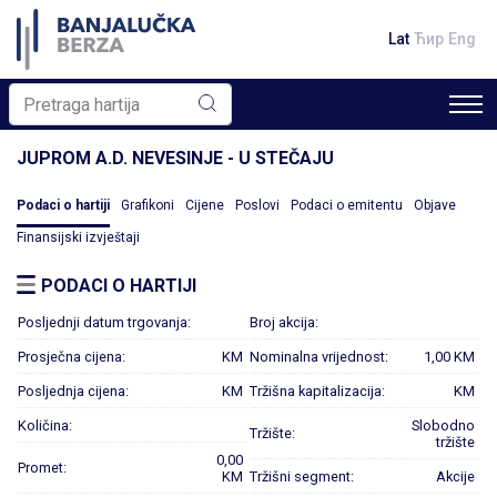
Lat
Ћир
Eng
JUPROM A.D. NEVESINJE - U STEČAJU
Podaci o hartiji
Grafikoni
Cijene
Poslovi
Podaci o emitentu
Objave
Finansijski izvještaji
PODACI O HARTIJI
Posljednji datum trgovanja:
Broj akcija:
Prosječna cijena:
KM
Nominalna vrijednost:
1,00 KM
Posljednja cijena:
KM
Tržišna kapitalizacija:
KM
Količina:
Slobodno
Tržište:
tržište
0,00
Promet:
KM
Tržišni segment:
Akcije