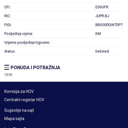
CFI:
ESVUFR
RIC:
JUPR.BJ
FIGI:
BBG000QW7DP7
Posljednja cijena:
KM
Vrijeme posljednje trgovine:
Status:
Delisted
PONUDA I POTRAŽNJA
13:05
Komisija za HOV
Centralni registar HOV
Sugestije na sajt
Mapa sajta