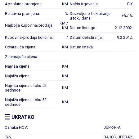
Apsolutna promjena:
KM
Način trgovanja:
FIX
Relativna promjena:
%
Dozvoljeno fluktuiranje
+%/-%
u toku dana:
KM /
Najbolja kupovina/prodaja:
KM
Datum listinga:
2.12.2002.
Kupovina/prodaja količina:
/
Datum delistiranja:
9.2.2012.
Otvarajuća cijena:
KM
Datum isteka:
Zatvarajuća cijena:
Najviša cijena:
KM
Najniža cijena:
KM
Najviša cijena u toku 52
KM
sedmice:
Najniža cijena u toku 52
KM
sedmice:
UKRATKO
Oznaka HOV:
JUPR-R-A
ISIN:
BA100JUPRRA2